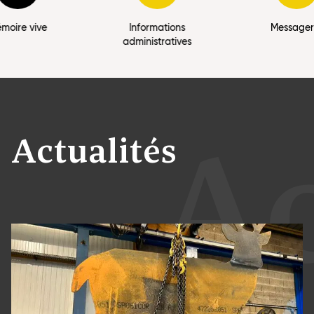
moire vive
Informations
Messager
administratives
Ac
Actualités