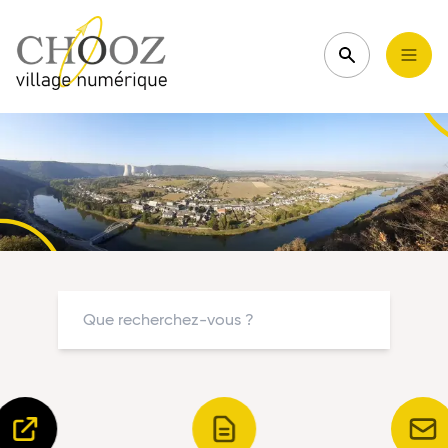
Recherche
Menu
Chooz, village numérique
Vue panoramique de Chooz